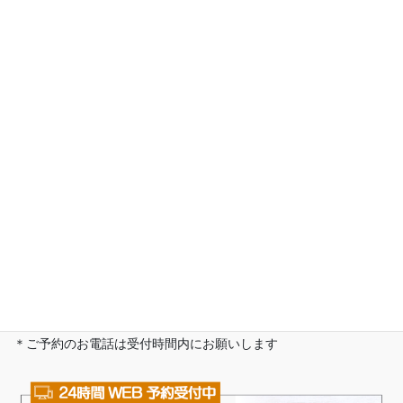
あやた鍼灸接骨院
京都市西京区山田北山田町52-1 キャトル・ブランシュ103
完全予約制・予約専用電話番号
＊当院は完全予約制です
＊初めての方はお電話にてご予約ください
＊ご予約のお電話は受付時間内にお願いします